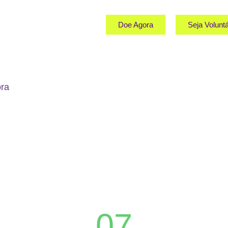
Doe Agora
Seja Voluntá
07