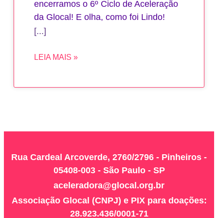
encerramos o 6º Ciclo de Aceleração
da Glocal! E olha, como foi Lindo!
LEIA MAIS »
Rua Cardeal Arcoverde, 2760/2796 - Pinheiros -
05408-003 - São Paulo - SP
aceleradora@glocal.org.br
Associação Glocal (CNPJ) e PIX para doações:
28.923.436/0001-71